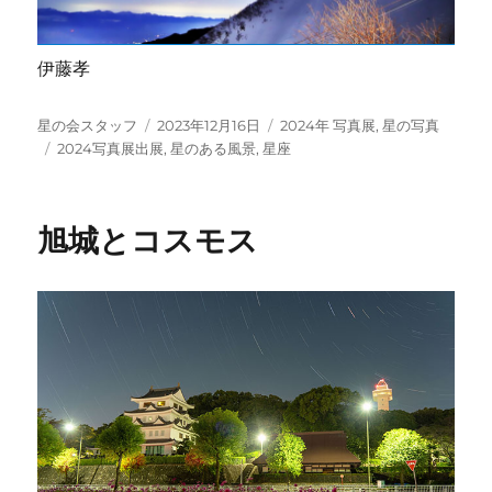
伊藤孝
投
投
カ
星の会スタッフ
2023年12月16日
2024年 写真展
,
星の写真
稿
タ
稿
テ
2024写真展出展
,
星のある風景
,
星座
者
グ
日:
ゴ
リ
ー
旭城とコスモス