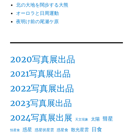
北の大地を闊歩する大熊
オーロラと日周運動
夜明け前の尾瀬ケ原
2020写真展出品
2021写真展出品
2022写真展出品
2023写真展出品
2024写真展出展
彗星
太陽
天文現象
日食
惑星
散光星雲
惑星状星雲
惑星食
恒星食