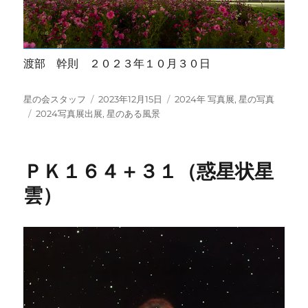
渡部 幹則 ２０２３年１０月３０日
投
投
カ
星の会スタッフ
2023年12月15日
2024年 写真展
,
星の写真
稿
タ
稿
テ
2024写真展出展
,
星のある風景
者
グ
日:
ゴ
リ
ー
ＰＫ１６４＋３１（惑星状星
雲）