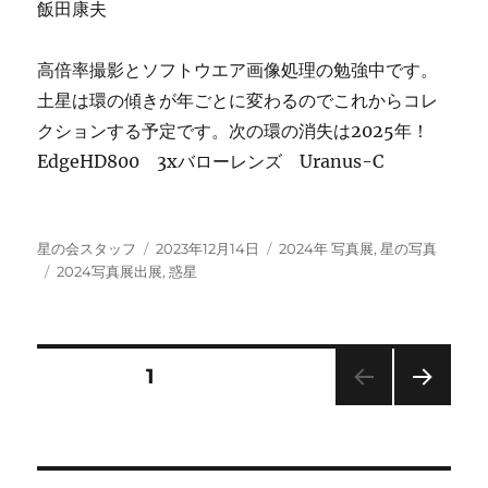
飯田康夫
高倍率撮影とソフトウエア画像処理の勉強中です。
土星は環の傾きが年ごとに変わるのでこれからコレ
クションする予定です。次の環の消失は2025年！
EdgeHD800 3xバローレンズ Uranus-C
投
投
カ
星の会スタッフ
2023年12月14日
2024年 写真展
,
星の写真
稿
タ
稿
テ
2024写真展出展
,
惑星
者
グ
日:
ゴ
リ
ー
投
固定ページ
1
次の
稿
ペー
ジ
の