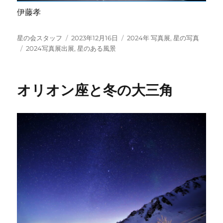
伊藤孝
投
投
カ
星の会スタッフ
2023年12月16日
2024年 写真展
,
星の写真
稿
タ
稿
テ
2024写真展出展
,
星のある風景
者
グ
日:
ゴ
リ
ー
オリオン座と冬の大三角