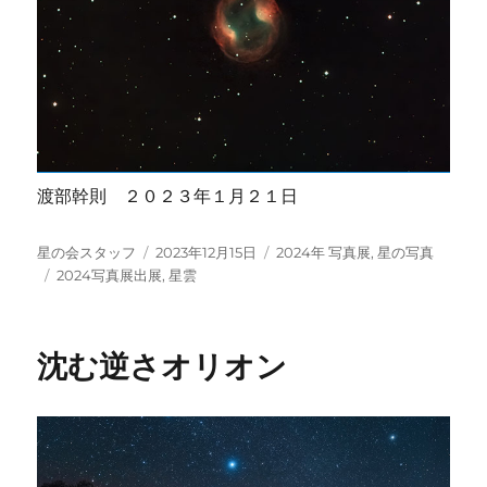
渡部幹則 ２０２３年１月２１日
投
投
カ
星の会スタッフ
2023年12月15日
2024年 写真展
,
星の写真
稿
タ
稿
テ
2024写真展出展
,
星雲
者
グ
日:
ゴ
リ
ー
沈む逆さオリオン