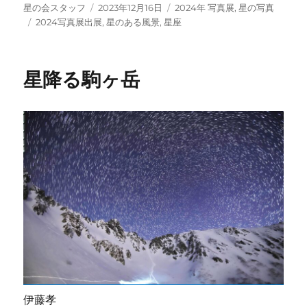
投
投
カ
星の会スタッフ
2023年12月16日
2024年 写真展
,
星の写真
稿
タ
稿
テ
2024写真展出展
,
星のある風景
,
星座
者
グ
日:
ゴ
リ
ー
星降る駒ヶ岳
伊藤孝