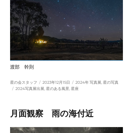
渡部 幹則
投
投
カ
星の会スタッフ
2023年12月15日
2024年 写真展
,
星の写真
稿
タ
稿
テ
2024写真展出展
,
星のある風景
,
星座
者
グ
日:
ゴ
リ
ー
月面観察 雨の海付近