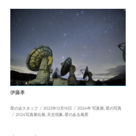
伊藤孝
投
投
カ
星の会スタッフ
2023年12月16日
2024年 写真展
,
星の写真
稿
タ
稿
テ
2024写真展出展
,
天文現象
,
星のある風景
者
グ
日:
ゴ
リ
ー