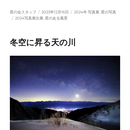
投
投
カ
星の会スタッフ
2023年12月16日
2024年 写真展
,
星の写真
稿
タ
稿
テ
2024写真展出展
,
星のある風景
者
グ
日:
ゴ
リ
ー
冬空に昇る天の川