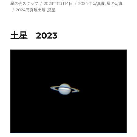
投
投
カ
星の会スタッフ
2023年12月14日
2024年 写真展
,
星の写真
稿
タ
稿
テ
2024写真展出展
,
惑星
者
グ
日:
ゴ
リ
ー
土星 2023