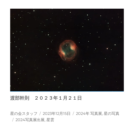
渡部幹則 ２０２３年１月２１日
投
投
カ
星の会スタッフ
2023年12月15日
2024年 写真展
,
星の写真
稿
タ
稿
テ
2024写真展出展
,
星雲
者
グ
日:
ゴ
リ