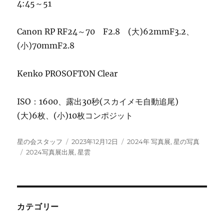
4:45～51
Canon RP RF24～70 F2.8 (大)62mmF3.2、
(小)70mmF2.8
Kenko PROSOFTON Clear
ISO：1600、露出30秒(スカイメモ自動追尾)
(大)6枚、(小)10枚コンポジット
投
投
カ
星の会スタッフ
2023年12月12日
2024年 写真展
,
星の写真
稿
タ
稿
テ
2024写真展出展
,
星雲
者
グ
日:
ゴ
リ
ー
カテゴリー