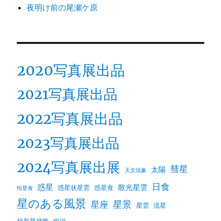
夜明け前の尾瀬ケ原
2020写真展出品
2021写真展出品
2022写真展出品
2023写真展出品
2024写真展出展
彗星
太陽
天文現象
日食
惑星
散光星雲
惑星状星雲
惑星食
恒星食
星のある風景
星景
星座
星雲
流星