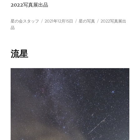
2022写真展出品
投
投
カ
タ
星の会スタッフ
2021年12月15日
星の写真
2022写真展出
稿
稿
テ
グ
品
者
日:
ゴ
リ
ー
流星