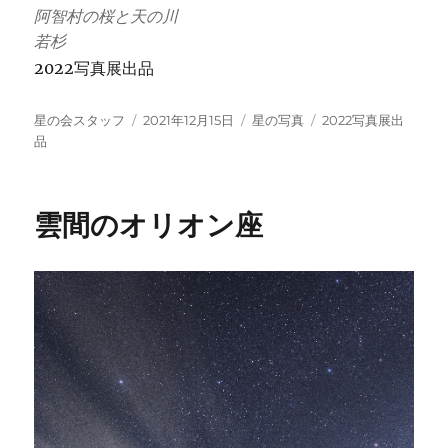
阿智村の桜と天の川
若杉
2022写真展出品
投
投
カ
タ
星の会スタッフ
2021年12月15日
星の写真
2022写真展出
稿
稿
テ
グ
品
者
日:
ゴ
リ
ー
雲間のオリオン座