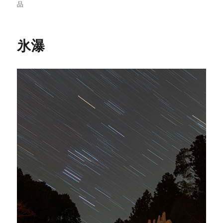
稿
稿
テ
グ
品
者
日:
ゴ
リ
ー
氷瀑