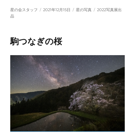
投
投
カ
タ
星の会スタッフ
2021年12月15日
星の写真
2022写真展出
稿
稿
テ
グ
品
者
日:
ゴ
リ
ー
駒つなぎの桜