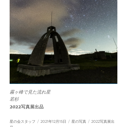
霧ヶ峰で見た流れ星
若杉
2022写真展出品
投
投
カ
タ
星の会スタッフ
2021年12月15日
星の写真
2022写真展出
稿
稿
テ
グ