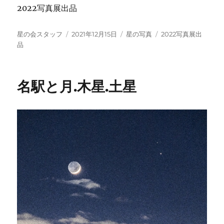
2022写真展出品
投
投
カ
タ
星の会スタッフ
2021年12月15日
星の写真
2022写真展出
稿
稿
テ
グ
品
者
日:
ゴ
リ
ー
名駅と月.木星.土星