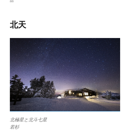
品
者
日:
ゴ
リ
ー
北天
北極星と北斗七星
若杉