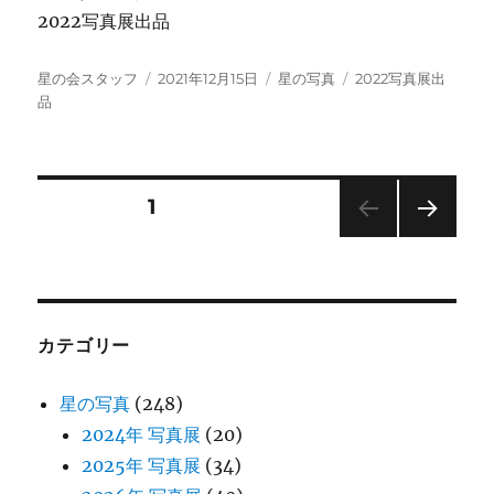
2022写真展出品
投
投
カ
タ
星の会スタッフ
2021年12月15日
星の写真
2022写真展出
稿
稿
テ
グ
品
者
日:
ゴ
リ
ー
投
固定ページ
1
次の
稿
ペー
ジ
の
カテゴリー
ペ
星の写真
(248)
ー
2024年 写真展
(20)
2025年 写真展
(34)
ジ