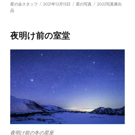
投
投
カ
タ
星の会スタッフ
2021年12月15日
星の写真
2022写真展出
稿
稿
テ
グ
品
者
日:
ゴ
リ
ー
夜明け前の室堂
夜明け前の冬の星座