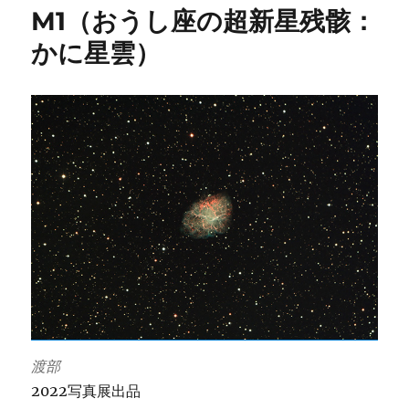
ー
M1（おうし座の超新星残骸：
かに星雲）
渡部
2022写真展出品