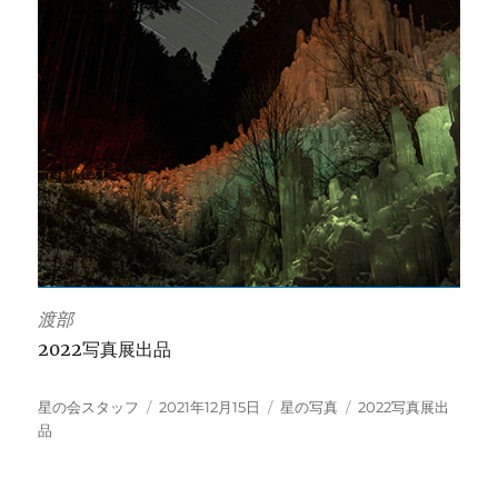
渡部
2022写真展出品
投
投
カ
タ
星の会スタッフ
2021年12月15日
星の写真
2022写真展出
稿
稿
テ
グ
品
者
日:
ゴ
リ