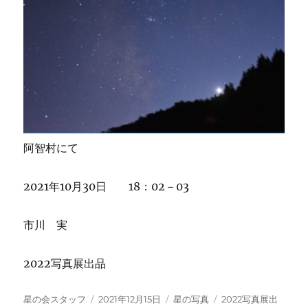
阿智村にて
2021年10月30日 18：02－03
市川 実
2022写真展出品
投
投
カ
タ
星の会スタッフ
2021年12月15日
星の写真
2022写真展出