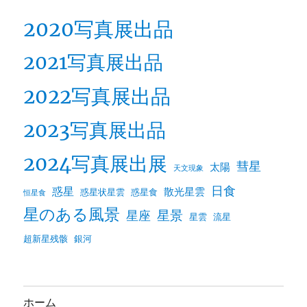
2020写真展出品
2021写真展出品
2022写真展出品
2023写真展出品
2024写真展出展
彗星
太陽
天文現象
日食
惑星
散光星雲
惑星状星雲
惑星食
恒星食
星のある風景
星景
星座
星雲
流星
超新星残骸
銀河
ホーム