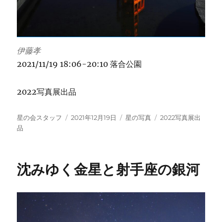
伊藤孝
2021/11/19 18:06-20:10 落合公園
2022写真展出品
投
投
カ
タ
星の会スタッフ
2021年12月19日
星の写真
2022写真展出
稿
稿
テ
グ
品
者
日:
ゴ
リ
ー
沈みゆく金星と射手座の銀河