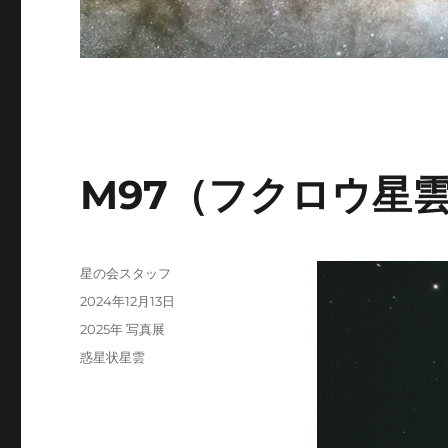
M97（フクロウ星
投
星の会スタッフ
稿
投
2024年12月13日
者
稿
カ
2025年 写真展
日:
テ
タ
惑星状星雲
ゴ
グ
リ
ー